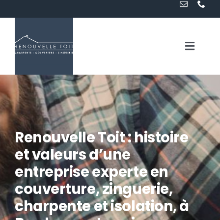
Passer
au
contenu
Toggle
Naviga
Accueil
Services
Renouvelle Toit : histoire
et valeurs d’une
A propos
entreprise experte en
Contact
couverture, zinguerie,
charpente et isolation, à