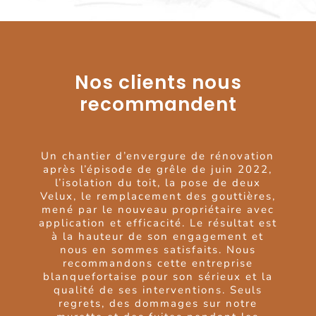
Nos clients nous
recommandent
Je recommande cette entreprise qui est
Un chantier d’envergure de rénovation
Depuis plusieurs années, nous faisons
Intervention suite à une infiltration,
Entreprise sérieuse, travail propre !
entourage du velux entièrement refait.
après l’épisode de grêle de juin 2022,
Contact très facile et tarif compétitif
intervenue pour une réparation et le
confiance à toute l’équipe de
Renouvelle Toit pour l’entretien de nos
Devis ultra réactif, et travaux exécutés
nettoyage de ma toiture. Vous pouvez
l’isolation du toit, la pose de deux
par rapport à la concurrence
Velux, le remplacement des gouttières,
toitures.
Je recommande cette entreprise de
leur faire confiance
Suite à la grêle de 2022, ils
proprement. RAS
mené par le nouveau propriétaire avec
ont refait entièrement la toiture de
couverture
application et efficacité. Le résultat est
notre chai barriques.
Justine F,
Nicolas B,
à la hauteur de son engagement et
Bordeaux Cauderan
Gradignan
Ariane W,
nous en sommes satisfaits. Nous
L’entretien continue pour garantir une
Blanquefort
recommandons cette entreprise
efficacité de nos bâtiments techniques.
blanquefortaise pour son sérieux et la
Une jolie photo de la toiture de notre
qualité de ses interventions. Seuls
tour fraîchement réparée. Nous ne
regrets, des dommages sur notre
pouvons que vous recommander cette