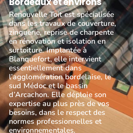
Bordeaux et environs
Renouvelle Toit est spécialisée
dans les travaux de couverture,
zinguerie, reprise de charpente
en rénovation et isolation en
surtoiture. Implantée à
Blanquefort, elle intervient
essentiellement dans
l’agglomération bordelaise, le
sud Médoc et le bassin
d’Arcachon. Elle déploie son
expertise au plus près de vos
besoins, dans le respect des
normes professionnelles et
environnementales.